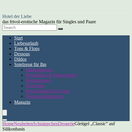
Hotel der Liebe
das frivol-erotische Magazin für Singles und Paare
Start
Liebesurlaub
Tops & Flops
Dessous
Dildos
Spielzeug für Ihn
Masturbatoren
Penishüllen & Manschetten
Penispumpen
Penisringe
Penisschlaufen & Gurte
Prostata-Stimulation
Magazin
Home
Neuheiten
Schnäppchen
Drogerie
Gleitgel „Classic“ auf
Silikonbasis