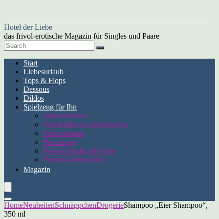
Hotel der Liebe
das frivol-erotische Magazin für Singles und Paare
Start
Liebesurlaub
Tops & Flops
Dessous
Dildos
Spielzeug für Ihn
Masturbatoren
Penishüllen & Manschetten
Penispumpen
Penisringe
Penisschlaufen & Gurte
Prostata-Stimulation
Magazin
Home
Neuheiten
Schnäppchen
Drogerie
Shampoo „Eier Shampoo“,
350 ml