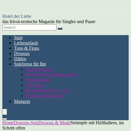
Hotel der Liebe
das frivol-erotische Magazin für Singles und Paare
Start
Liebesurlaub
Tops & Flops
Dessous
Dildos
Spielzeug für Ihn
Masturbatoren
Penishüllen & Manschetten
Penispumpen
Penisringe
Penisschlaufen & Gurte
Prostata-Stimulation
Magazin
Home
Dessous-Sets
Dessous & Mode
Strümpfe mit Hüfthaltern, im
Schritt offen