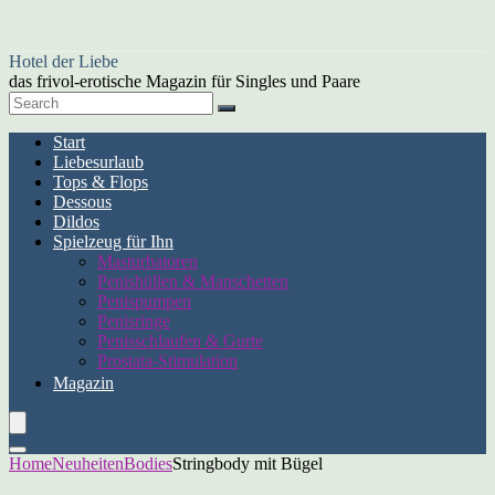
Hotel der Liebe
das frivol-erotische Magazin für Singles und Paare
Start
Liebesurlaub
Tops & Flops
Dessous
Dildos
Spielzeug für Ihn
Masturbatoren
Penishüllen & Manschetten
Penispumpen
Penisringe
Penisschlaufen & Gurte
Prostata-Stimulation
Magazin
Home
Neuheiten
Bodies
Stringbody mit Bügel