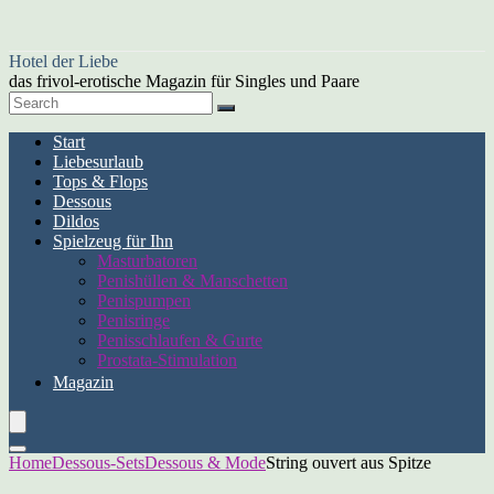
Hotel der Liebe
das frivol-erotische Magazin für Singles und Paare
Start
Liebesurlaub
Tops & Flops
Dessous
Dildos
Spielzeug für Ihn
Masturbatoren
Penishüllen & Manschetten
Penispumpen
Penisringe
Penisschlaufen & Gurte
Prostata-Stimulation
Magazin
Home
Dessous-Sets
Dessous & Mode
String ouvert aus Spitze