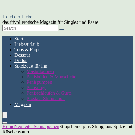
Hotel der Liebe
das frivol-erotische Magazin für Singles und Paare
Start
Liebesurlaub
Tops & Flops
Dessous
Dildos
Spielzeug für Ihn
Masturbatoren
Penishüllen & Manschetten
Penispumpen
Penisringe
Penisschlaufen & Gurte
Prostata-Stimulation
Magazin
Home
Neuheiten
Schnäppchen
Strapshemd plus String, aus Spitze mit
Rüschensaum