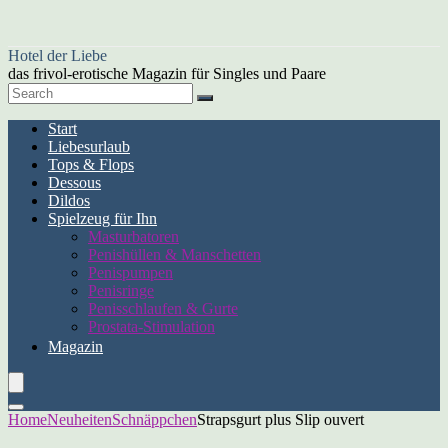
Hotel der Liebe
das frivol-erotische Magazin für Singles und Paare
Start
Liebesurlaub
Tops & Flops
Dessous
Dildos
Spielzeug für Ihn
Masturbatoren
Penishüllen & Manschetten
Penispumpen
Penisringe
Penisschlaufen & Gurte
Prostata-Stimulation
Magazin
Home
Neuheiten
Schnäppchen
Strapsgurt plus Slip ouvert