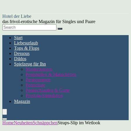
Hotel der Liebe
das frivol-erotische Magazin für Singles und Paare
Start
Liebesurlaub
Tops & Flops
Dessous
Dildos
Spielzeug für Ihn
Masturbatoren
Penishüllen & Manschetten
Penispumpen
Penisringe
Penisschlaufen & Gurte
Prostata-Stimulation
Magazin
Home
Neuheiten
Schnäppchen
Straps-Slip im Wetlook