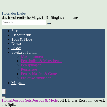
Hotel der Liebe
das frivol-erotische Magazin für Singles und Paare
Start
Liebesurlaub
Tops & Flops
Dessous
Dildos
Spielzeug für Ihn
Masturbatoren
Penishüllen & Manschetten
Penispumpen
Penisringe
Penisschlaufen & Gurte
Prostata-Stimulation
Magazin
Home
Dessous-Sets
Dessous & Mode
Soft-BH plus Riostring, ouvert,
aus Spitze