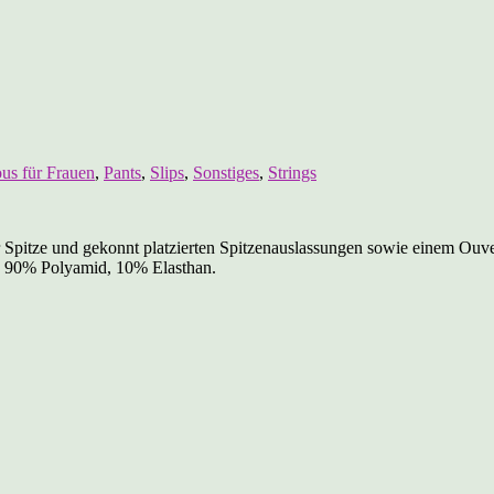
us für Frauen
,
Pants
,
Slips
,
Sonstiges
,
Strings
oter Spitze und gekonnt platzierten Spitzenauslassungen sowie einem Ou
. 90% Polyamid, 10% Elasthan.