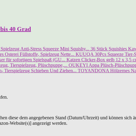
bis 40 Grad
36 Stück Squishies Kawa
KUUQA 30Pcs Squeeze Tier-Spi
Katzen Clicker-Box gelb 12 x 3,5 cm
OUKEYI Appa Plüsch-Plüschpuppe,
TOYANDONA Hölzernes Nachz
ufen.
chen diese dem angegebenen Stand (Datum/Uhrzeit) und können sich än
azon-Website(s)] angezeigt werden.