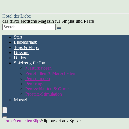
Hotel der Liebe
das frivol-erotische Magazin für Singles und Paare
Start
Liebesurlaub
Tops & Flops
Dessous
Dildos
Spielzeug für Ihn
Masturbatoren
Penishüllen & Manschetten
Penispumpen
Penisringe
Penisschlaufen & Gurte
Prostata-Stimulation
Magazin
Home
Neuheiten
Slips
Slip ouvert aus Spitze