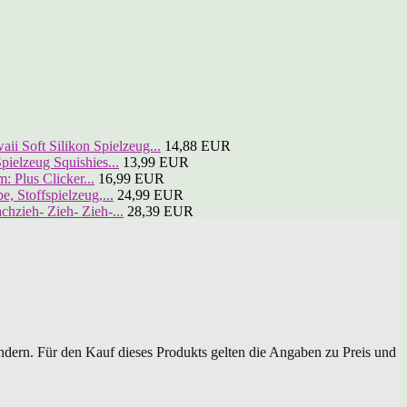
ii Soft Silikon Spielzeug...
14,88 EUR
elzeug Squishies...
13,99 EUR
: Plus Clicker...
16,99 EUR
 Stoffspielzeug,...
24,99 EUR
ieh- Zieh- Zieh-...
28,39 EUR
dern. Für den Kauf dieses Produkts gelten die Angaben zu Preis und