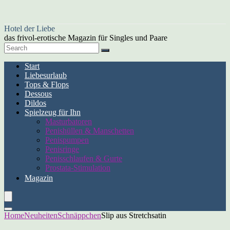
Hotel der Liebe
das frivol-erotische Magazin für Singles und Paare
Start
Liebesurlaub
Tops & Flops
Dessous
Dildos
Spielzeug für Ihn
Masturbatoren
Penishüllen & Manschetten
Penispumpen
Penisringe
Penisschlaufen & Gurte
Prostata-Stimulation
Magazin
Home
Neuheiten
Schnäppchen
Slip aus Stretchsatin