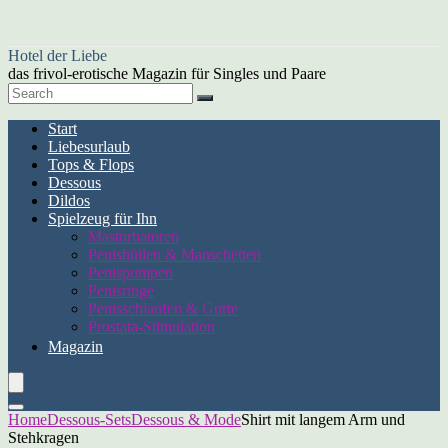
Hotel der Liebe
das frivol-erotische Magazin für Singles und Paare
Start
Liebesurlaub
Tops & Flops
Dessous
Dildos
Spielzeug für Ihn
Masturbatoren
Penishüllen & Manschetten
Penispumpen
Penisringe
Penisschlaufen & Gurte
Prostata-Stimulation
Magazin
Home
Dessous-Sets
Dessous & Mode
Shirt mit langem Arm und
Stehkragen