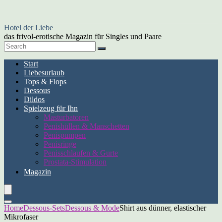
Hotel der Liebe
das frivol-erotische Magazin für Singles und Paare
Start
Liebesurlaub
Tops & Flops
Dessous
Dildos
Spielzeug für Ihn
Masturbatoren
Penishüllen & Manschetten
Penispumpen
Penisringe
Penisschlaufen & Gurte
Prostata-Stimulation
Magazin
Home
Dessous-Sets
Dessous & Mode
Shirt aus dünner, elastischer
Mikrofaser