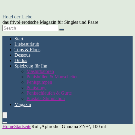
Hotel der Liebe
das frivol-erotische Magazin für Singles und Paare
Start
Liebesurlaub
Tops & Flops
Dessous
Dildos
Spielzeug für Ihn
Masturbatoren
Penishüllen & Manschetten
Penispumpen
Penisringe
Penisschlaufen & Gurte
Prostata-Stimulation
Magazin
Home
Startseite
Ruf ‚Aphrodict Guarana ZN+‘, 100 ml