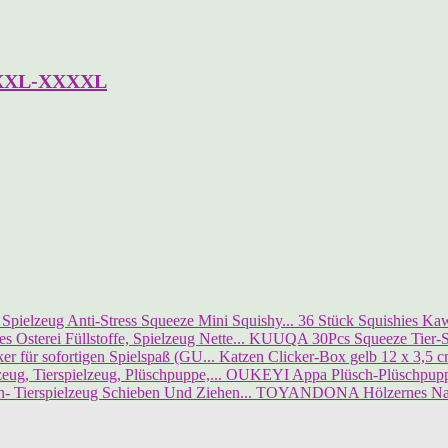
 XXXL-XXXXL
36 Stück Squishies Kawa
KUUQA 30Pcs Squeeze Tier-Spi
Katzen Clicker-Box gelb 12 x 3,5 cm
OUKEYI Appa Plüsch-Plüschpuppe,
TOYANDONA Hölzernes Nachz