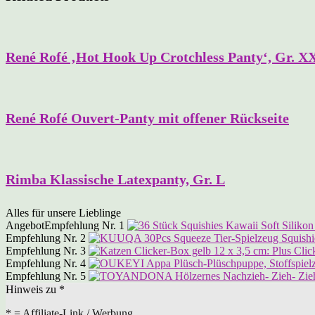
René Rofé ‚Hot Hook Up Crotchless Panty‘, Gr.
René Rofé Ouvert-Panty mit offener Rückseite
Rimba Klassische Latexpanty, Gr. L
Alles für unsere Lieblinge
Angebot
Empfehlung Nr. 1
Empfehlung Nr. 2
Empfehlung Nr. 3
Empfehlung Nr. 4
Empfehlung Nr. 5
Hinweis zu *
* = Affiliate-Link / Werbung