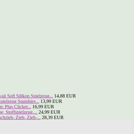
ii Soft Silikon Spielzeug...
14,88 EUR
elzeug Squishies...
13,99 EUR
: Plus Clicker...
16,99 EUR
 Stoffspielzeug,...
24,99 EUR
ieh- Zieh- Zieh-...
28,39 EUR