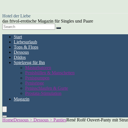
Hotel der Liebe
das frivol-erotische Magazin für Singles und Paare
Start
Liebesurlaub
Tops & Flops
Dessous
Dildos
Spielzeug für Ihn
Masturbatoren
Penishüllen & Manschetten
Penispumpen
Penisringe
Penisschlaufen & Gurte
Prostata-Stimulation
Magazin
Home
Dessous > Dessous > Panties
René Rofé Ouvert-Panty mit Stru