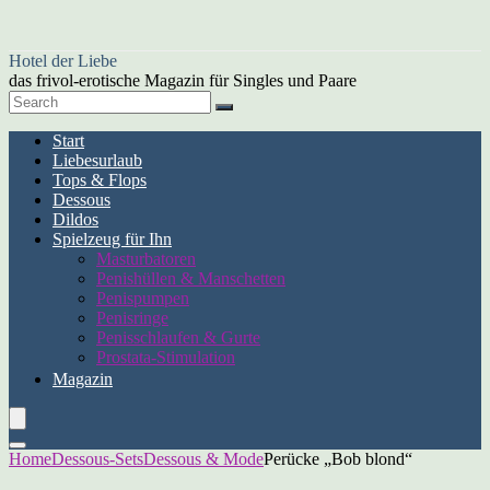
Hotel der Liebe
das frivol-erotische Magazin für Singles und Paare
Start
Liebesurlaub
Tops & Flops
Dessous
Dildos
Spielzeug für Ihn
Masturbatoren
Penishüllen & Manschetten
Penispumpen
Penisringe
Penisschlaufen & Gurte
Prostata-Stimulation
Magazin
Home
Dessous-Sets
Dessous & Mode
Perücke „Bob blond“