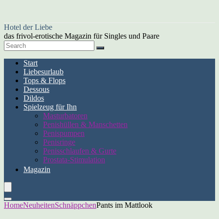
Hotel der Liebe
das frivol-erotische Magazin für Singles und Paare
Start
Liebesurlaub
Tops & Flops
Dessous
Dildos
Spielzeug für Ihn
Masturbatoren
Penishüllen & Manschetten
Penispumpen
Penisringe
Penisschlaufen & Gurte
Prostata-Stimulation
Magazin
Home
Neuheiten
Schnäppchen
Pants im Mattlook