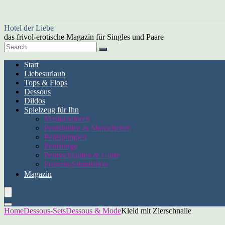
Hotel der Liebe
das frivol-erotische Magazin für Singles und Paare
Start
Liebesurlaub
Tops & Flops
Dessous
Dildos
Spielzeug für Ihn
Masturbatoren
Penishüllen & Manschetten
Penispumpen
Penisringe
Penisschlaufen & Gurte
Prostata-Stimulation
Magazin
Home
Dessous-Sets
Dessous & Mode
Kleid mit Zierschnalle