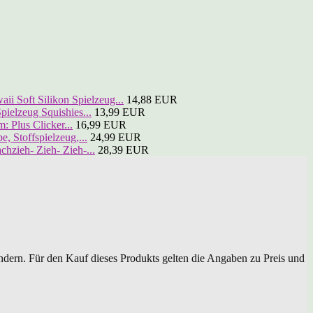
ii Soft Silikon Spielzeug...
14,88 EUR
elzeug Squishies...
13,99 EUR
: Plus Clicker...
16,99 EUR
 Stoffspielzeug,...
24,99 EUR
ieh- Zieh- Zieh-...
28,39 EUR
dern. Für den Kauf dieses Produkts gelten die Angaben zu Preis und