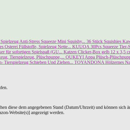
36 Stück Squishies Kawa
KUUQA 30Pcs Squeeze Tier-Spi
Katzen Clicker-Box gelb 12 x 3,5 cm
OUKEYI Appa Plüsch-Plüschpuppe,
TOYANDONA Hölzernes Nachz
ufen.
chen diese dem angegebenen Stand (Datum/Uhrzeit) und können sich än
azon-Website(s)] angezeigt werden.