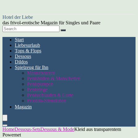
Hotel der Liebe
das frivol-erotische Magazin für Singles und Paare
Start
Liebesurlaub
Tops & Flops
Dessous
Dildos
Spielzeug für Ihn
Masturbatoren
Penishüllen & Manschetten
Penispumpen
Penisringe
Penisschlaufen & Gurte
Prostata-Stimulation
Magazin
Home
Dessous-Sets
Dessous & Mode
Kleid aus transparentem
Powernet