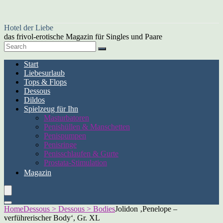
Hotel der Liebe
das frivol-erotische Magazin für Singles und Paare
Start
Liebesurlaub
Tops & Flops
Dessous
Dildos
Spielzeug für Ihn
Masturbatoren
Penishüllen & Manschetten
Penispumpen
Penisringe
Penisschlaufen & Gurte
Prostata-Stimulation
Magazin
Home
Dessous > Dessous > Bodies
Jolidon ‚Penelope –
verführerischer Body‘, Gr. XL