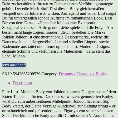
Dein zuckersüßes Auftreten zu Deiner kessen Verführungsstrategie
gehört. Der edle Mesh-Stoff lässt diesen Body gleichermaßen
verspielt und verführerisch wirken. Aufregend und voller Lust sorgst
Du für unvergesslich schöne Auftritte im romantischen Look. Lass
Dir von dem Dessous-Hersteller Jolidon eine Extraportion
Sexappeal verpassen. Aufregende Liebesspiele sind die Folge! Am
besten nicht lange zögern, sondern gleich bestellen!Die Marke
Jolidon Jolidon ist eine internationale Dessousmarke, welche die
Damenwelt mit außergewöhnlicher und stilvoller Lingerie sowie
Bademode ausstattet und immer up to date ist. Moderne Designs,
elegante Schnitte und verführerische Materialien – dafür steht das
Label Jolidon.
jetzt ansehen*
SKU:
5942665298529
Category:
Dessous > Dessous > Bodies
Description
Pure Lust! Mit dem Body von Jolidon könntest Du genauso auf dem
Roten Teppich auftreten. Dank des schwarzen, gemusterten Bodys
wirst Du zum unbestreitbaren Mittelpunkt. Jolidon hat einen Slip-
Body kreiert, der Deine Vorzüge wundervoll zur Geltung bringt – er
umschmeichelt und präsentiert jeden Figurtyp von seiner schönsten
Seite! Der himmlische Body verhilft Dir mit seinem V-Ausschnitt zu