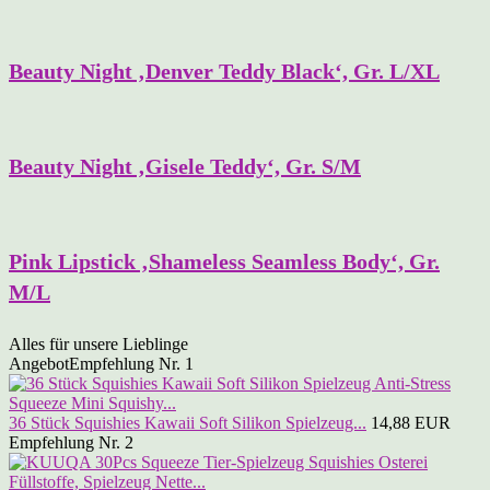
Beauty Night ‚Denver Teddy Black‘, Gr. L/XL
Beauty Night ‚Gisele Teddy‘, Gr. S/M
Pink Lipstick ‚Shameless Seamless Body‘, Gr.
M/L
Alles für unsere Lieblinge
Angebot
Empfehlung Nr. 1
36 Stück Squishies Kawaii Soft Silikon Spielzeug...
14,88 EUR
Empfehlung Nr. 2