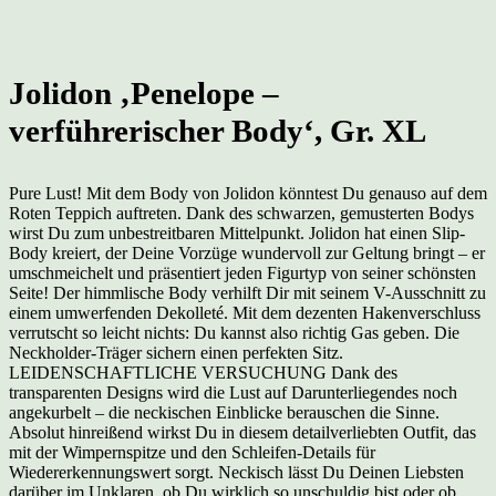
Jolidon ‚Penelope –
verführerischer Body‘, Gr. XL
Pure Lust! Mit dem Body von Jolidon könntest Du genauso auf dem
Roten Teppich auftreten. Dank des schwarzen, gemusterten Bodys
wirst Du zum unbestreitbaren Mittelpunkt. Jolidon hat einen Slip-
Body kreiert, der Deine Vorzüge wundervoll zur Geltung bringt – er
umschmeichelt und präsentiert jeden Figurtyp von seiner schönsten
Seite! Der himmlische Body verhilft Dir mit seinem V-Ausschnitt zu
einem umwerfenden Dekolleté. Mit dem dezenten Hakenverschluss
verrutscht so leicht nichts: Du kannst also richtig Gas geben. Die
Neckholder-Träger sichern einen perfekten Sitz.
LEIDENSCHAFTLICHE VERSUCHUNG Dank des
transparenten Designs wird die Lust auf Darunterliegendes noch
angekurbelt – die neckischen Einblicke berauschen die Sinne.
Absolut hinreißend wirkst Du in diesem detailverliebten Outfit, das
mit der Wimpernspitze und den Schleifen-Details für
Wiedererkennungswert sorgt. Neckisch lässt Du Deinen Liebsten
darüber im Unklaren, ob Du wirklich so unschuldig bist oder ob