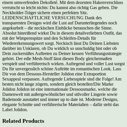
einem umwerfenden Dekolleté. Mit dem dezenten Hakenverschluss
verrutscht so leicht nichts: Du kannst also richtig Gas geben. Die
Neckholder-Träger sichern einen perfekten Sitz.
LEIDENSCHAFTLICHE VERSUCHUNG Dank des
transparenten Designs wird die Lust auf Darunterliegendes noch
angekurbelt – die neckischen Einblicke berauschen die Sinne.
Absolut hinreißend wirkst Du in diesem detailverliebten Outfit, das
mit der Wimpernspitze und den Schleifen-Details für
Wiedererkennungswert sorgt. Neckisch lässt Du Deinen Liebsten
darüber im Unklaren, ob Du wirklich so unschuldig bist oder ob
Dein zuckersüßes Auftreten zu Deiner kessen Verführungsstrategie
gehört. Der edle Mesh-Stoff lässt diesen Body gleichermaßen
verspielt und verführerisch wirken. Aufregend und voller Lust sorgst
Du für unvergesslich schöne Auftritte im romantischen Look. Lass
Dir von dem Dessous-Hersteller Jolidon eine Extraportion
Sexappeal verpassen. Aufregende Liebesspiele sind die Folge! Am
besten nicht lange zögern, sondern gleich bestellen!Die Marke
Jolidon Jolidon ist eine internationale Dessousmarke, welche die
Damenwelt mit außergewöhnlicher und stilvoller Lingerie sowie
Bademode ausstattet und immer up to date ist. Moderne Designs,
elegante Schnitte und verführerische Materialien – dafür steht das
Label Jolidon.
Related Products