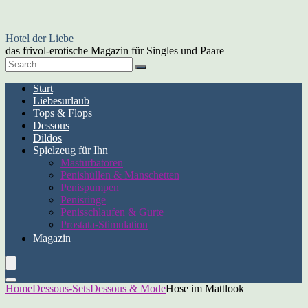
Hotel der Liebe
das frivol-erotische Magazin für Singles und Paare
Start
Liebesurlaub
Tops & Flops
Dessous
Dildos
Spielzeug für Ihn
Masturbatoren
Penishüllen & Manschetten
Penispumpen
Penisringe
Penisschlaufen & Gurte
Prostata-Stimulation
Magazin
Home
Dessous-Sets
Dessous & Mode
Hose im Mattlook