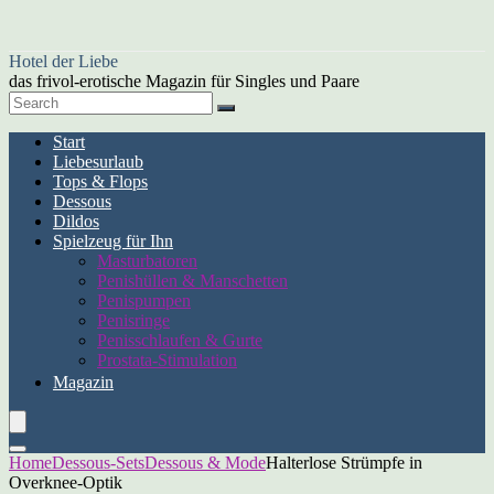
Hotel der Liebe
das frivol-erotische Magazin für Singles und Paare
Start
Liebesurlaub
Tops & Flops
Dessous
Dildos
Spielzeug für Ihn
Masturbatoren
Penishüllen & Manschetten
Penispumpen
Penisringe
Penisschlaufen & Gurte
Prostata-Stimulation
Magazin
Home
Dessous-Sets
Dessous & Mode
Halterlose Strümpfe in
Overknee-Optik