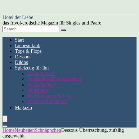
Hotel der Liebe
das frivol-erotische Magazin für Singles und Paare
Start
Liebesurlaub
Tops & Flops
Dessous
Dildos
Spielzeug für Ihn
Masturbatoren
Penishüllen & Manschetten
Penispumpen
Penisringe
Penisschlaufen & Gurte
Prostata-Stimulation
Magazin
Home
Neuheiten
Schnäppchen
Dessous-Überraschung, zufällig
ausgewählt