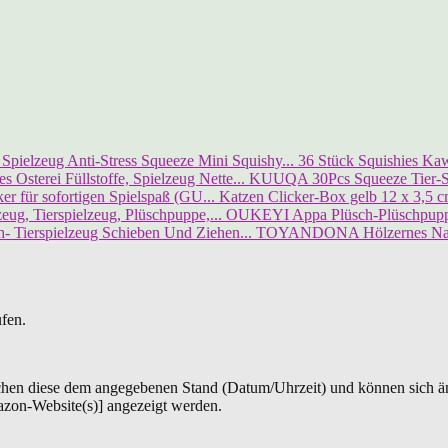
36 Stück Squishies Kawa
KUUQA 30Pcs Squeeze Tier-Spi
Katzen Clicker-Box gelb 12 x 3,5 cm
OUKEYI Appa Plüsch-Plüschpuppe,
TOYANDONA Hölzernes Nachz
ufen.
chen diese dem angegebenen Stand (Datum/Uhrzeit) und können sich än
azon-Website(s)] angezeigt werden.