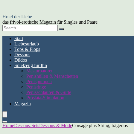
Hotel der Liebe
das frivol-erotische Magazin für Singles und Paare
Start
Liebesurlaub
Tops & Flops
Dessous
Dildos
Spielzeug für Ihn
Masturbatoren
Penishüllen & Manschetten
Penispumpen
Penisringe
Penisschlaufen & Gurte
Prostata-Stimulation
Magazin
Home
Dessous-Sets
Dessous & Mode
Corsage plus String, trägerlos