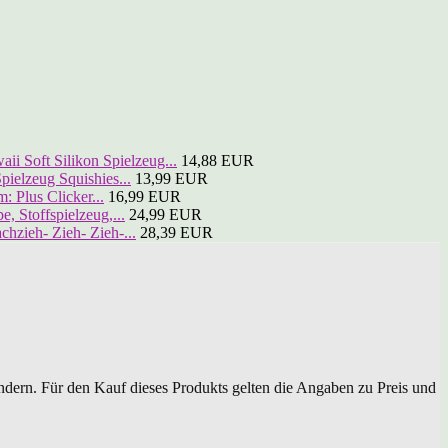
ii Soft Silikon Spielzeug...
14,88 EUR
elzeug Squishies...
13,99 EUR
: Plus Clicker...
16,99 EUR
 Stoffspielzeug,...
24,99 EUR
ieh- Zieh- Zieh-...
28,39 EUR
dern. Für den Kauf dieses Produkts gelten die Angaben zu Preis und