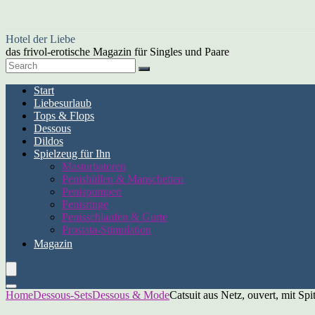
Hotel der Liebe
das frivol-erotische Magazin für Singles und Paare
Start
Liebesurlaub
Tops & Flops
Dessous
Dildos
Spielzeug für Ihn
Masturbatoren
Penishüllen & Manschetten
Penispumpen
Penisringe
Penisschlaufen & Gurte
Prostata-Stimulation
Magazin
Home
Dessous-Sets
Dessous & Mode
Catsuit aus Netz, ouvert, mit Sp