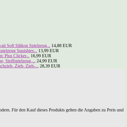
ii Soft Silikon Spielzeug...
14,88 EUR
elzeug Squishies...
13,99 EUR
: Plus Clicker...
16,99 EUR
 Stoffspielzeug,...
24,99 EUR
ieh- Zieh- Zieh-...
28,39 EUR
dern. Für den Kauf dieses Produkts gelten die Angaben zu Preis und