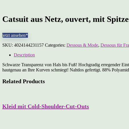
Catsuit aus Netz, ouvert, mit Spit
jetzt ansehen*
SKU:
4024144231157
Categories:
Dessous & Mode
,
Dessous für Fr
Description
Schwarze Transparenz von Hals bis Fuß! Hochgradig erregender Eintei
hautgenau an Ihre Kurven schmiegt! Nahtlos gefertigt. 88% Polyamid
Related Products
Kleid mit Cold-Shoulder-Cut-Outs