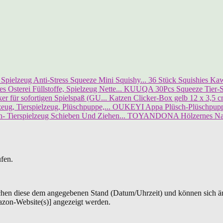
36 Stück Squishies Kawa
KUUQA 30Pcs Squeeze Tier-Spi
Katzen Clicker-Box gelb 12 x 3,5 cm
OUKEYI Appa Plüsch-Plüschpuppe,
TOYANDONA Hölzernes Nachz
ufen.
chen diese dem angegebenen Stand (Datum/Uhrzeit) und können sich än
azon-Website(s)] angezeigt werden.