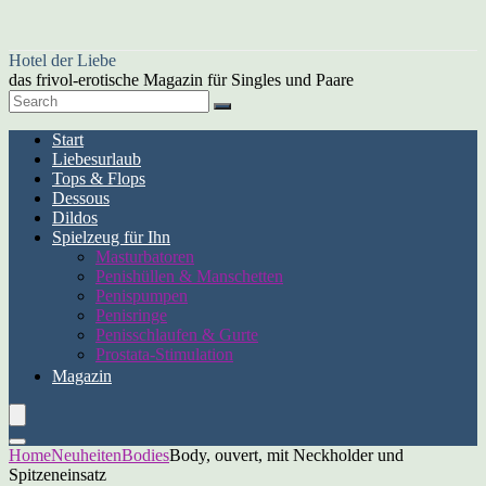
Hotel der Liebe
das frivol-erotische Magazin für Singles und Paare
Start
Liebesurlaub
Tops & Flops
Dessous
Dildos
Spielzeug für Ihn
Masturbatoren
Penishüllen & Manschetten
Penispumpen
Penisringe
Penisschlaufen & Gurte
Prostata-Stimulation
Magazin
Home
Neuheiten
Bodies
Body, ouvert, mit Neckholder und
Spitzeneinsatz