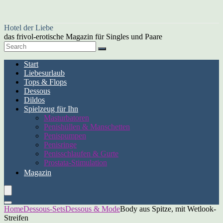
Hotel der Liebe
das frivol-erotische Magazin für Singles und Paare
Start
Liebesurlaub
Tops & Flops
Dessous
Dildos
Spielzeug für Ihn
Masturbatoren
Penishüllen & Manschetten
Penispumpen
Penisringe
Penisschlaufen & Gurte
Prostata-Stimulation
Magazin
Home
Dessous-Sets
Dessous & Mode
Body aus Spitze, mit Wetlook-
Streifen