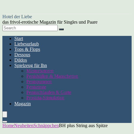
Hotel der Liebe
das frivol-erotische Magazin für Singles und Paare
Start
Liebesurlaub
Tops & Flops
Dessous
Dildos
Spielzeug für Ihn
Masturbatoren
Penishüllen & Manschetten
Penispumpen
Penisringe
Penisschlaufen & Gurte
Prostata-Stimulation
Magazin
Home
Neuheiten
Schnäppchen
BH plus String aus Spitze