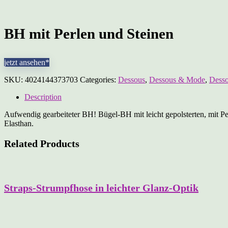
BH mit Perlen und Steinen
jetzt ansehen*
SKU:
4024144373703
Categories:
Dessous
,
Dessous & Mode
,
Desso
Description
Aufwendig gearbeiteter BH! Bügel-BH mit leicht gepolsterten, mit Pe
Elasthan.
Related Products
Straps-Strumpfhose in leichter Glanz-Optik