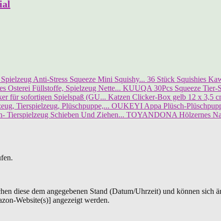
ial
36 Stück Squishies Kawa
KUUQA 30Pcs Squeeze Tier-Spi
Katzen Clicker-Box gelb 12 x 3,5 cm
OUKEYI Appa Plüsch-Plüschpuppe,
TOYANDONA Hölzernes Nachz
ufen.
chen diese dem angegebenen Stand (Datum/Uhrzeit) und können sich än
azon-Website(s)] angezeigt werden.