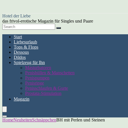
Hotel der Liebe
das frivol-erotische Magazin für Singles und Paare
Start
Liebesurlaub
Tops & Flops
Dessous
Dildos
Spielzeug für Ihn
Masturbatoren
Penishüllen & Manschetten
Penispumpen
Penisringe
Penisschlaufen & Gurte
Prostata-Stimulation
Magazin
Home
Neuheiten
Schnäppchen
BH mit Perlen und Steinen