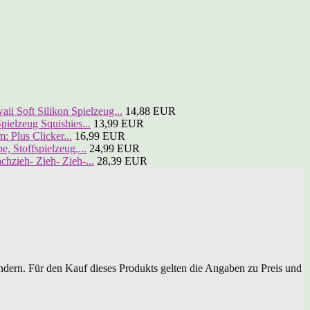
ii Soft Silikon Spielzeug...
14,88 EUR
elzeug Squishies...
13,99 EUR
: Plus Clicker...
16,99 EUR
 Stoffspielzeug,...
24,99 EUR
ieh- Zieh- Zieh-...
28,39 EUR
dern. Für den Kauf dieses Produkts gelten die Angaben zu Preis und