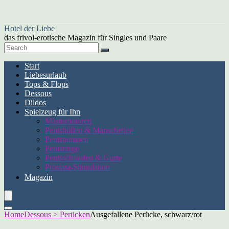
Hotel der Liebe
das frivol-erotische Magazin für Singles und Paare
Start
Liebesurlaub
Tops & Flops
Dessous
Dildos
Spielzeug für Ihn
Masturbatoren
Penishüllen & Manschetten
Penispumpen
Penisringe
Penisschlaufen & Gurte
Prostata-Stimulation
Magazin
Home
Dessous > Perücken
Ausgefallene Perücke, schwarz/rot