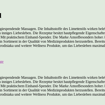
l
rgiespendende Massagen. Die Inhaltsstoffe des Limettenöls wirken bel
 inniges Liebesleben. Die Rezeptur besitzt hautpflegende Eigenschaften
Mit praktischem Einhand-Spender. Die Marke AmorBesonders hoher Ans
ein Sortiment in der Qualität von Medizinprodukten herzustellen. Berei
odisiaka und weitere Wellness Produkte, um das Liebesleben maximal 
age
rgiespendende Massagen. Die Inhaltsstoffe des Limettenöls wirken bel
 inniges Liebesleben. Die Rezeptur besitzt hautpflegende Eigenschaften
Mit praktischem Einhand-Spender. Die Marke AmorBesonders hoher Ans
ein Sortiment in der Qualität von Medizinprodukten herzustellen. Berei
odisiaka und weitere Wellness Produkte, um das Liebesleben maximal 