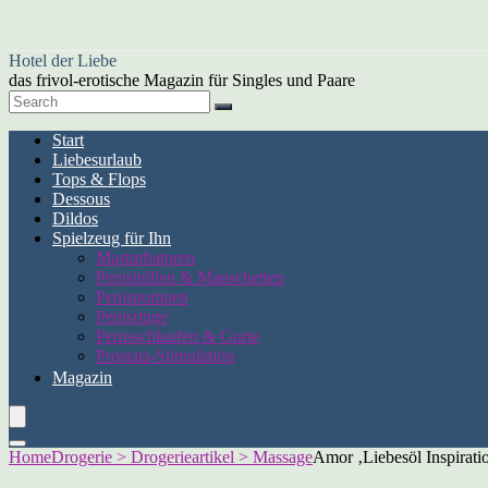
Hotel der Liebe
das frivol-erotische Magazin für Singles und Paare
Start
Liebesurlaub
Tops & Flops
Dessous
Dildos
Spielzeug für Ihn
Masturbatoren
Penishüllen & Manschetten
Penispumpen
Penisringe
Penisschlaufen & Gurte
Prostata-Stimulation
Magazin
Home
Drogerie > Drogerieartikel > Massage
Amor ‚Liebesöl Inspirati