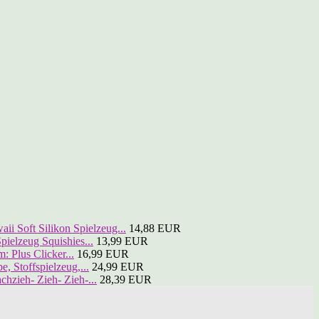
ii Soft Silikon Spielzeug...
14,88 EUR
elzeug Squishies...
13,99 EUR
: Plus Clicker...
16,99 EUR
 Stoffspielzeug,...
24,99 EUR
ieh- Zieh- Zieh-...
28,39 EUR