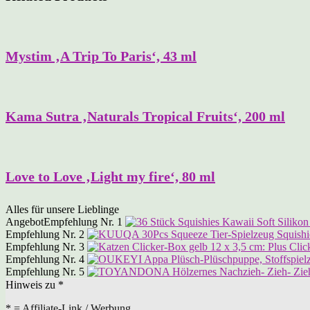
Mystim ‚A Trip To Paris‘, 43 ml
Kama Sutra ‚Naturals Tropical Fruits‘, 200 ml
Love to Love ‚Light my fire‘, 80 ml
Alles für unsere Lieblinge
Angebot
Empfehlung Nr. 1
Empfehlung Nr. 2
Empfehlung Nr. 3
Empfehlung Nr. 4
Empfehlung Nr. 5
Hinweis zu *
* = Affiliate-Link / Werbung