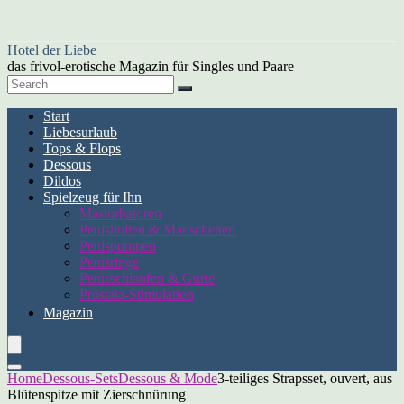
Hotel der Liebe
das frivol-erotische Magazin für Singles und Paare
Start
Liebesurlaub
Tops & Flops
Dessous
Dildos
Spielzeug für Ihn
Masturbatoren
Penishüllen & Manschetten
Penispumpen
Penisringe
Penisschlaufen & Gurte
Prostata-Stimulation
Magazin
Home
Dessous-Sets
Dessous & Mode
3-teiliges Strapsset, ouvert, aus
Blütenspitze mit Zierschnürung