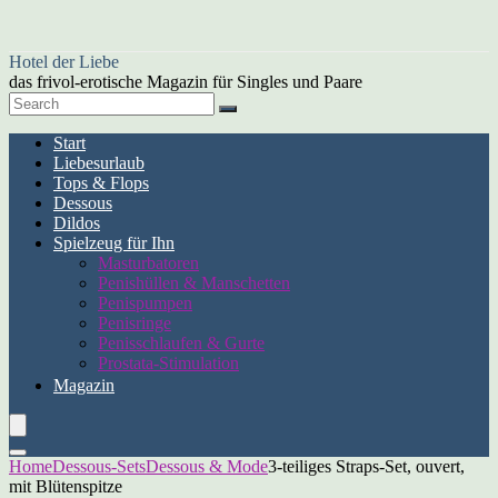
Hotel der Liebe
das frivol-erotische Magazin für Singles und Paare
Start
Liebesurlaub
Tops & Flops
Dessous
Dildos
Spielzeug für Ihn
Masturbatoren
Penishüllen & Manschetten
Penispumpen
Penisringe
Penisschlaufen & Gurte
Prostata-Stimulation
Magazin
Home
Dessous-Sets
Dessous & Mode
3-teiliges Straps-Set, ouvert,
mit Blütenspitze