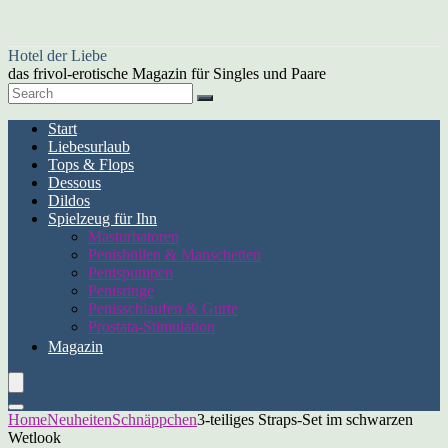
Hotel der Liebe
das frivol-erotische Magazin für Singles und Paare
Start
Liebesurlaub
Tops & Flops
Dessous
Dildos
Spielzeug für Ihn
Masturbatoren
Penishüllen & Manschetten
Penispumpen
Penisringe
Penisschlaufen & Gurte
Prostata-Stimulation
Magazin
Home
Neuheiten
Schnäppchen
3-teiliges Straps-Set im schwarzen
Wetlook