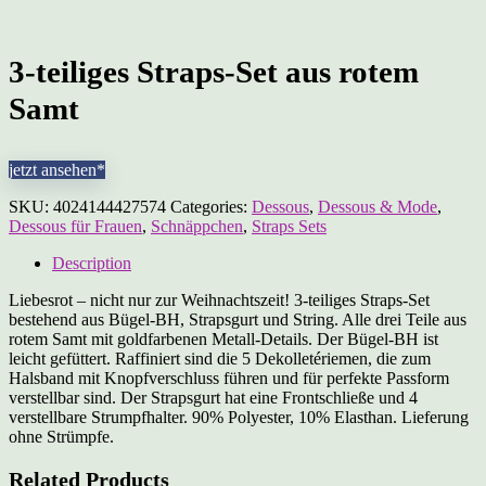
3-teiliges Straps-Set aus rotem
Samt
jetzt ansehen*
SKU:
4024144427574
Categories:
Dessous
,
Dessous & Mode
,
Dessous für Frauen
,
Schnäppchen
,
Straps Sets
Description
Liebesrot – nicht nur zur Weihnachtszeit! 3-teiliges Straps-Set
bestehend aus Bügel-BH, Strapsgurt und String. Alle drei Teile aus
rotem Samt mit goldfarbenen Metall-Details. Der Bügel-BH ist
leicht gefüttert. Raffiniert sind die 5 Dekolletériemen, die zum
Halsband mit Knopfverschluss führen und für perfekte Passform
verstellbar sind. Der Strapsgurt hat eine Frontschließe und 4
verstellbare Strumpfhalter. 90% Polyester, 10% Elasthan. Lieferung
ohne Strümpfe.
Related Products