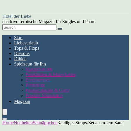
Hotel der Liebe
das frivol-erotische Magazin für Singles und Paare
Start
Liebesurlaub
Tops & Flops
Dessous
Dildos
Spielzeug für Ihn
Masturbatoren
Penishüllen & Manschetten
Penispumpen
Penisringe
Penisschlaufen & Gurte
Prostata-Stimulation
Magazin
Home
Neuheiten
Schnäppchen
3-teiliges Straps-Set aus rotem Samt