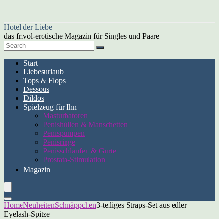
Hotel der Liebe
das frivol-erotische Magazin für Singles und Paare
Start
Liebesurlaub
Tops & Flops
Dessous
Dildos
Spielzeug für Ihn
Masturbatoren
Penishüllen & Manschetten
Penispumpen
Penisringe
Penisschlaufen & Gurte
Prostata-Stimulation
Magazin
Home
Neuheiten
Schnäppchen
3-teiliges Straps-Set aus edler
Eyelash-Spitze