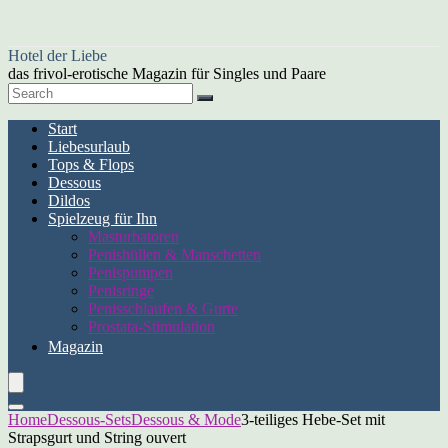
Hotel der Liebe
das frivol-erotische Magazin für Singles und Paare
Start
Liebesurlaub
Tops & Flops
Dessous
Dildos
Spielzeug für Ihn
Masturbatoren
Penishüllen & Manschetten
Penispumpen
Penisringe
Penisschlaufen & Gurte
Prostata-Stimulation
Magazin
Home
Dessous-Sets
Dessous & Mode
3-teiliges Hebe-Set mit
Strapsgurt und String ouvert