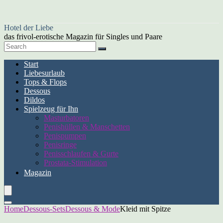
Hotel der Liebe
das frivol-erotische Magazin für Singles und Paare
Start
Liebesurlaub
Tops & Flops
Dessous
Dildos
Spielzeug für Ihn
Masturbatoren
Penishüllen & Manschetten
Penispumpen
Penisringe
Penisschlaufen & Gurte
Prostata-Stimulation
Magazin
Home
Dessous-Sets
Dessous & Mode
Kleid mit Spitze