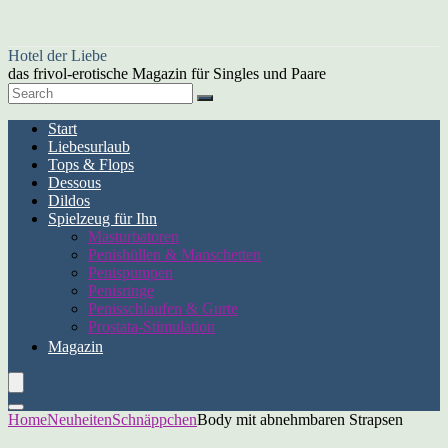
Hotel der Liebe
das frivol-erotische Magazin für Singles und Paare
Start
Liebesurlaub
Tops & Flops
Dessous
Dildos
Spielzeug für Ihn
Masturbatoren
Penishüllen & Manschetten
Penispumpen
Penisringe
Penisschlaufen & Gurte
Prostata-Stimulation
Magazin
Home
Neuheiten
Schnäppchen
Body mit abnehmbaren Strapsen